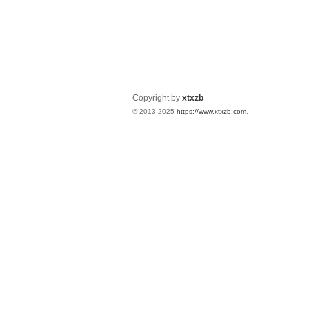
Copyright by
xtxzb
© 2013-2025
https://www.xtxzb.com
.