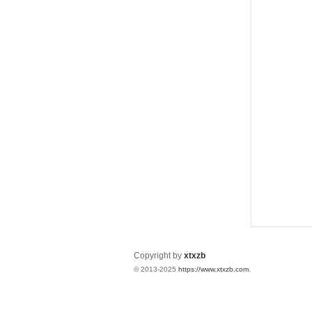
统
下
Copyright by
xtxzb
© 2013-2025
https://www.xtxzb.com
.
载