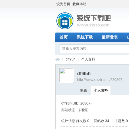
设为首页
收藏本站
首页
系统下载
最新发表
dfl95h
个人资料
dfl95h
http://www.xtxzb.com/?20807
系
›
›
主题
个人资料
dfl95h
(UID: 20807)
邮箱状态
未验证
统计信息
好友数 0
|
回帖数 34
|
主题数 0