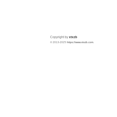
Copyright by
xtxzb
© 2013-2025
https://www.xtxzb.com
.