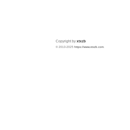
Copyright by
xtxzb
© 2013-2025
https://www.xtxzb.com
.