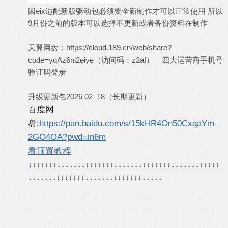
因eix适配新版驱动包必须要全新制作才可以正常使用 所以
9月份之前的版本可以选择不更新或者备份资料在制作
天翼网盘：
https://cloud.189.cn/web/share?
code=yqAz6ni2eiye
（访问码：z2af） 四大运营商手机号
验证码登录
升级更新包2026 02 18（长期更新）
百度网
盘:
https://pan.baidu.com/s/15kHR4On50CxqaYm-
2GO4OA?pwd=in6m
看顶置教程
↓
↓
↓
↓
↓
↓
↓
↓
↓
↓
↓
↓
↓
↓
↓
↓
↓
↓
↓
↓
↓
↓
↓
↓
↓
↓
↓
↓
↓
↓
↓
↓
↓
↓
↓
↓
↓
↓
↓
↓
↓
↓
↓
↓
↓
↓
↓
↓
↓
↓
↓
↓
↓
↓
↓
↓
↓
↓
↓
↓
↓
↓
↓
↓
↓
↓
↓
↓
↓
↓
↓
↓
↓
↓
↓
↓
↓
↓
↓
↓