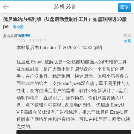
装机必备
回复
优启通站内福利版（U盘启动盘制作工具）如需联网进10版
pe
看全部
hbhsdm
楼主
点击重新加载
2020-1-7 13:57:02
收藏
本帖最后由 hbhsdm 于 2026-3-1 20:32 编辑
优启通 EsayU破解版是一款还能功能强大的PE维护工具
及系统封装，是广大新手制作启动盘的一个非常好的帮
手，在广泛兼容、稳定耐用、快速启动、体积小巧等多方
面都非常的给力，支持bios与uefi双启动，重于易用性与人
性化，全方位满足用户的需求，软件v3全新设计了U盘启
动制作程序，直观明了、操作简易，你们只需要插入U
盘、点下按钮即可实现U盘启动的制作。优启通 EsayU
VIP高级会员版没有广告很纯净，相比于优启通 EsayU普
通版多了网络组件和声音组件，可以在PE里面上网看电视
之类的。