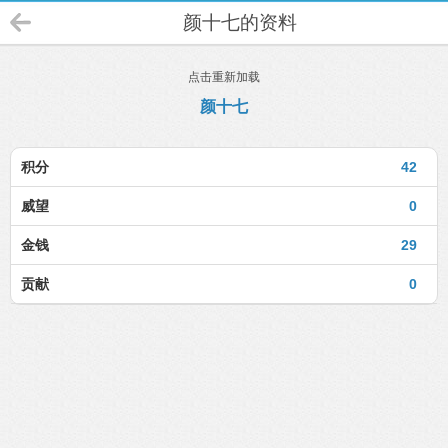
颜十七的资料
点击重新加载
颜十七
积分
42
威望
0
金钱
29
贡献
0