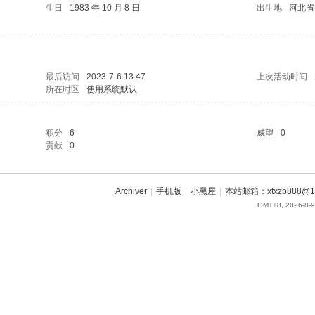
生日
1983 年 10 月 8 日
出生地
河北省
最后访问
2023-7-6 13:47
上次活动时间
所在时区
使用系统默认
积分
6
威望
0
贡献
0
Archiver
|
手机版
|
小黑屋
|
本站邮箱：xtxzb888@16
GMT+8, 2026-8-9