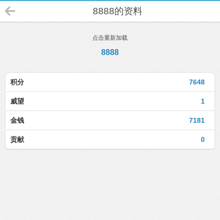
8888的资料
点击重新加载
8888
积分
7648
威望
1
金钱
7181
贡献
0