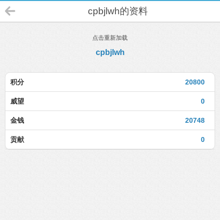
cpbjlwh的资料
点击重新加载
cpbjlwh
积分
20800
威望
0
金钱
20748
贡献
0