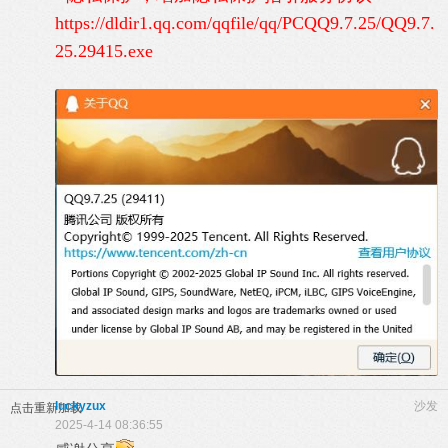
https://dldir1.qq.com/qqfile/qq/PCQQ9.7.25/QQ9.7.
25.29415.exe
luckyzux
沙发
点击重新加载
2025-4-14 08:36:55