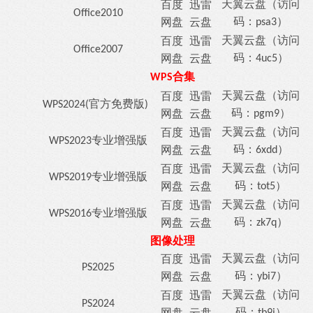
天翼云盘
（访问
百度
迅雷
Office2010
码：
）
网盘
云盘
psa3
天翼云盘
（访问
百度
迅雷
Office2007
码：
）
网盘
云盘
4uc5
合集
WPS
天翼云盘
（访问
百度
迅雷
官方免费版
WPS2024(
)
码：
）
网盘
云盘
pgm9
天翼云盘
（访问
百度
迅雷
专业增强版
WPS2023
码：
）
网盘
云盘
6xdd
天翼云盘
（访问
百度
迅雷
专业增强版
WPS2019
码：
）
网盘
云盘
tot5
天翼云盘
（访问
百度
迅雷
专业增强版
WPS201
6
码：
）
网盘
云盘
zk7q
图像处理
天翼云盘
（访问
百度
迅雷
PS2025
码：
）
网盘
云盘
ybi7
天翼云盘
（访问
百度
迅雷
PS202
4
码：
）
网盘
云盘