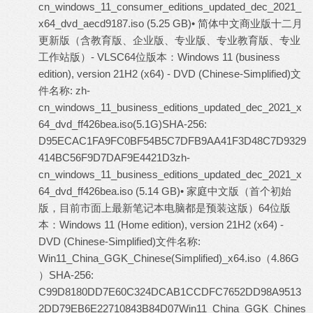
cn_windows_11_consumer_editions_updated_dec_2021_
x64_dvd_aecd9187.iso (5.25 GB)
• 简体中文商业版十二月
更新版（含教育版、企业版、专业版、专业教育版、专业
工作站版）- VLSC64位版本：Windows 11 (business
edition), version 21H2 (x64) - DVD (Chinese-Simplified)文
件名称: zh-
cn_windows_11_business_editions_updated_dec_2021_x
64_dvd_ff426bea.iso(5.1G)SHA-256:
D95ECAC1FA9FC0BF54B5C7DFB9AA41F3D48C7D9329
414BC56F9D7DAF9E4421D3
zh-
cn_windows_11_business_editions_updated_dec_2021_x
64_dvd_ff426bea.iso (5.14 GB)
• 家庭中文版（首个初始
版，目前市面上最新笔记本电脑都是预装这版）64位版
本：Windows 11 (Home edition), version 21H2 (x64) -
DVD (Chinese-Simplified)文件名称:
Win11_China_GGK_Chinese(Simplified)_x64.iso（4.86G
）SHA-256:
C99D8180DD7E60C324DCAB1CCDFC7652DD98A9513
2DD79EB6E22710843B84D07
Win11_China_GGK_Chines