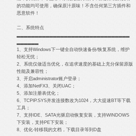
的功能均可使用，确保原汁原味！不含任何第三方插件和
恶意软件！
二、系统特点
▂▂▂▂▂▂▂▂▂▂▂▂▂▂▂▂▂▂▂▂▂▂▂▂▂▂▂▂▂▂▂
▂▂▂▂▂▂
1、支持Windows下一键全自动快速备份/恢复系统，维护
轻松无忧；
2、系统仅做适当优化，在追求速度的基础上充分保留原版
性能及兼容性；
3、开启administrator账户登录；
4、添加NetFX3、关闭UAC；
5、添加注册表优化；
6、TCPIP.SYS并发连接数改为1024，大大提速BT等下载
工具；
7、支持IDE、SATA光驱启动恢复安装，支持WINDOWS
下安装，支持PE下安装；
8、优化-转移我的文档，下载目录等到D盘