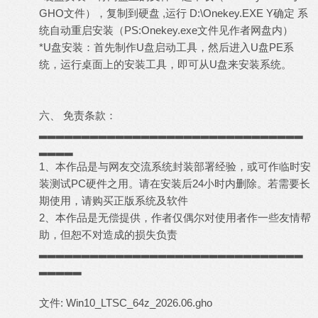
GHO文件），复制到硬盘 ,运行 D:\Onekey.EXE Y确定 系
统自动重启安装（PS:Onekey.exe文件见作者网盘内）
*U盘安装：首先制作U盘启动工具，然后进入U盘PE系
统，运行桌面上的安装工具，即可从U盘来安装系统。
六、 免责条款：
▂▂▂▂▂▂▂▂▂▂▂▂▂▂▂▂▂▂▂▂▂▂▂▂▂▂▂▂▂▂▂
▂▂▂▂
1、本作品是与网友交流系统封装部署经验，或可作临时安
装测试PC硬件之用。请在安装后24小时内删除。若需要长
期使用，请购买正版系统及软件
2、本作品是无偿提供，作者仅偶尔对使用者作一些友情帮
助，但恕不对造成的损失负责
▂▂▂▂▂▂▂▂▂▂▂▂▂▂▂▂▂▂▂▂▂▂▂▂▂▂▂▂▂▂▂
▂▂▂▂▂
文件: Win10_LTSC_64z_2026.06.gho