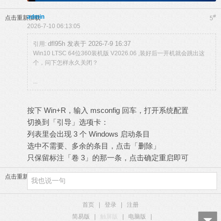
admin
#
点击重新加载
5
2026-7-10 06:13:05
dfl95h 发表于 2026-7-9 16:37
引用:
Win10 LTSC 64位360装机版 V2026.06 ,装好后一开机就会跳出这
个，问下怎样永久关闭？
...
按下 Win+R，输入 msconfig 回车，打开系统配置
切换到「引导」选项卡：
列表里会出现 3 个 Windows 启动条目
选中不需要、多余的条目，点击「删除」
只保留标注「卷 3」的那一条，点击确定重启即可
点击重新加载
首页
|
登录
|
注册
简易版
|
触屏版
|
电脑版
|