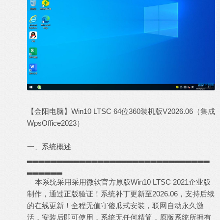
【金阳电脑】Win10 LTSC 64位360装机版V2026.06（集成
WpsOffice2023）
一、系统概述
▂▂▂▂▂▂▂▂▂▂▂▂▂▂▂▂▂▂▂▂▂▂▂▂▂▂▂▂▂▂▂
▂▂▂▂▂▂
本系统采用采用微软官方原版Win10 LTSC 2021企业版
制作，通过正版验证！系统补丁更新至2026.06，支持后续
的在线更新！全程无值守傻瓜式安装，联网自动永久激
活，安装后即可使用，系统无任何精简，原版系统所拥有