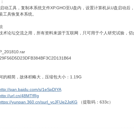
装：
启动工具，复制本系统文件XP.GHO至U盘内，设置计算机从U盘启动后，手
装工具恢复本系统。
款
技术论坛交流之用，所有资料来源于互联网，只可用于个人研究试验，切
_201810.rar
729F56D5D23DFB384BF3C2D131B64
何的精简，故体积略大，压缩包大小：1.19G
http://pan.baidu.com/s/1eSpDIYA
http://url.cn/48MTfRg
https://yunpan.360.cn/surl_ycJFUe2JqKG
（提取码：633c）