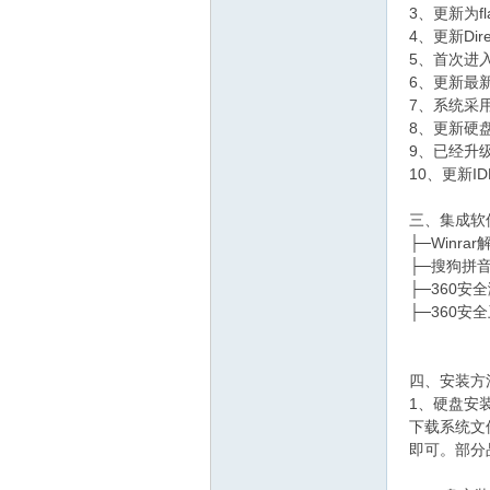
3、更新为fl
4、更新Di
5、首次进
6、更新最新
7、系统采
8、更新硬盘
9、已经升级
10、更新ID
三、集成软
├─Winra
├─搜狗拼
├─360
├─360安
四、安装方
1、硬盘安
下载系统文
即可。部分