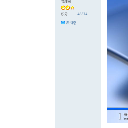
管理员
统
积分
48374
发消息
下
载