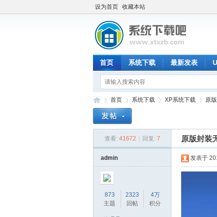
设为首页
收藏本站
首页
系统下载
最新发表
首页
系统下载
XP系统下载
原版封
原版封装无精简
查看:
41672
|
回复:
7
系
»
›
›
›
admin
发表于 2018
873
2323
4万
主题
回帖
积分