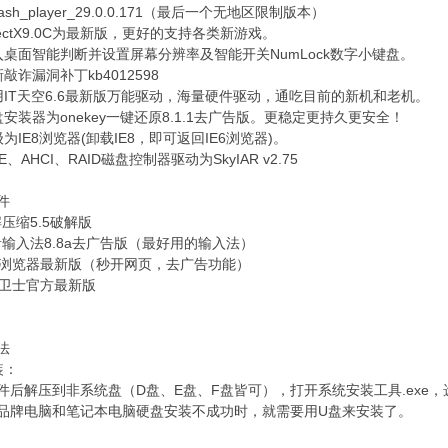
ash_player_29.0.0.171（最后一个无地区限制版本）
rectX9.0C为最新版，更好的支持各类新游戏。
入桌面智能判断并设置屏幕分辨率及智能开关NumLock数字小键盘。
敲诈漏洞补丁kb4012598
用IT天空6.6最新版万能驱动，海量硬件驱动，通吃目前的新机和老机。
安装器为onekey一键还原8.1.1去广告版。更稳定更持久更安全！
为IE8浏览器(卸载IE8，即可返回IE6浏览器)。
E、AHCI、RAID磁盘控制器驱动为SkyIAR v2.75
件
r解压缩5.5破解版
音输入法8.8a去广告版（最好用的输入法）
安全浏览器最新版（秒开网页，去广告功能）
全卫士官方最新版
法
装：
件后解压到非系统盘（D盘、E盘、F盘皆可），打开系统安装工具.exe，选
品牌电脑和笔记本电脑硬盘安装不成功时，就需要用U盘来安装了。