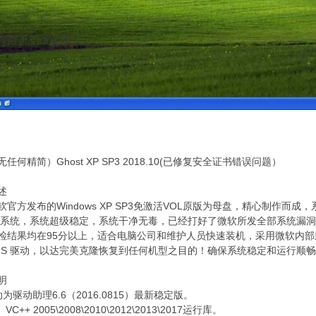
任何精简）Ghost XP SP3 2018.10(已修复安全证书错误问题）
述
软官方发布的Windows XP SP3免激活VOL原版为母盘，精心制作而
P系统，系统超级稳定，系统干净无毒，已经打好了微软所发全部系统漏洞
检结果均在95分以上，适合电脑公司和维护人员快速装机，采用微软内部封
RS 驱动，以达完美克隆恢复到任何机型之目的！确保系统稳定和运行顺畅
明
为驱动助理6.6（2016.0815）最新稳定版。
C++ 2005\2008\2010\2012\2013\2017运行库。