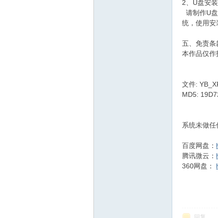
2、U盘安
请制作U盘
统，使用安
五、免责条
本作品仅作
文件: YB_XP
MD5: 19D
系统未做任
百度网盘：
腾讯微云：
360网盘：
回复